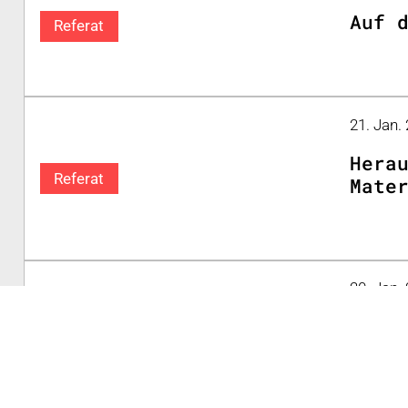
Auf 
Referat
21. Jan.
Hera
Referat
Mate
20. Jan.
Die 
Keynote