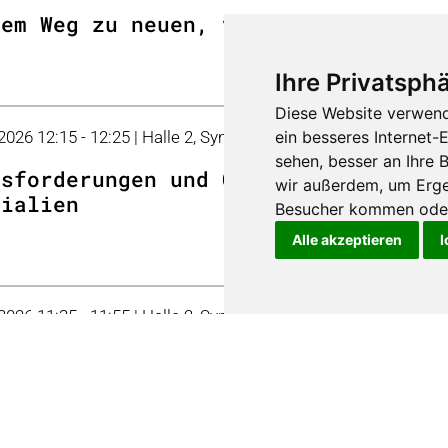
dem Weg zu neuen, verantwortungsbew
Ihre Privatsphä
Diese Website verwend
 2026 12:15 - 12:25 | Halle 2, Symposium
ein besseres Internet-
sehen, besser an Ihre
usforderungen und Chancen beim Eins
wir außerdem, um Erge
rialien
Besucher kommen oder 
Alle akzeptieren
I
 2026 11:35 - 11:55 | Halle 2, Symposium
digitale Zukunft des Spritzgiessens