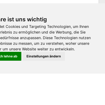
ussteren Gewohnheiten
re ist uns wichtig
et Cookies und Targeting Technologien, um Ihnen
Erlebnis zu ermöglichen und die Werbung, die Sie
Swiss Plastics Expo 2026
 Bedürfnisse anzupassen. Diese Technologien nutzen
atz von PCR- und PIR-
bnisse zu messen, um zu verstehen, woher unsere
um unsere Website weiter zu entwickeln.
ch lehne ab
Einstellungen ändern
Swiss Plastics Expo 2026
 mit KI