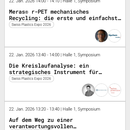
22. Jan. 2026 14:00 - 14:10 | Halle 1, Symposium
Meras® r-PET mechanisches
Recycling: die erste und einfachste
Möglichkeit, Ihren CO2-Fußabdruck
Swiss Plastics Expo 2026
zu verringern
22. Jan. 2026 13:40 - 14:00 | Halle 1, Symposium
Die Kreislaufanalyse: ein
strategisches Instrument für
Unternehmen
Swiss Plastics Expo 2026
22. Jan. 2026 13:20 - 13:40 | Halle 1, Symposium
Auf dem Weg zu einer
verantwortungsvollen