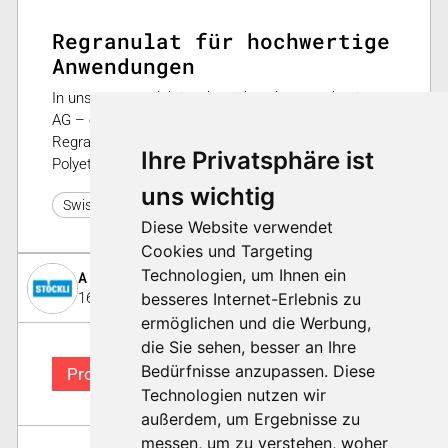
Regranulat für hochwertige
Anwendungen
In unserem Produktionsbetrieb – der InnoPlastics
AG – entstehten aus gemischten Kunststoffabfällen
Regranulate für diverse Anwendungen aus
Ihre Privatsphäre ist
Polyethylen und Polyprophylen.
uns wichtig
0
Swiss Plastics Expo 2026
Diese Website verwendet
Cookies und Targeting
Technologien, um Ihnen ein
A. & J. Stöckli AG
16. Dezember 2022
besseres Internet-Erlebnis zu
ermöglichen und die Werbung,
die Sie sehen, besser an Ihre
Bedürfnisse anzupassen. Diese
Produkt
Technologien nutzen wir
außerdem, um Ergebnisse zu
messen, um zu verstehen, woher