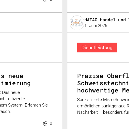
HATAG Handel und 
1. Juni 2026
Dienstleistung
as neue
Präzise Oberf
timierung
Schweisstechn
hochwertige M
: Das neue
ht effiziente
Spezialisierte Mikro-Schwe
inem System. Erfahren Sie
ermöglichen punktgenaue Re
rauch.
Nacharbeit – besonders für
0