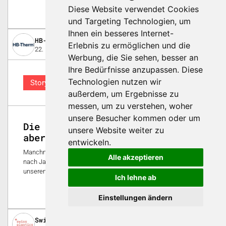
Diese Website verwendet Cookies
0
und Targeting Technologien, um
Ihnen ein besseres Internet-
HB-Therm AG
Erlebnis zu ermöglichen und die
22. November 2024
Werbung, die Sie sehen, besser an
Ihre Bedürfnisse anzupassen. Diese
Technologien nutzen wir
Story
außerdem, um Ergebnisse zu
messen, um zu verstehen, woher
unsere Besucher kommen oder um
Die Anzeige gibt auf, das Gerät
unsere Website weiter zu
aber nicht
entwickeln.
Manchmal zeigt sich die wahre Qualität eines Produkts erst
Alle akzeptieren
nach Jahrzehnten – oder ab 99 999 Betriebsstunden, wie bei
unseren Temperiergeräten der Series 4 aus dem Jahre 2002.
Ich lehne ab
0
Einstellungen ändern
Swiss Plastics Expo