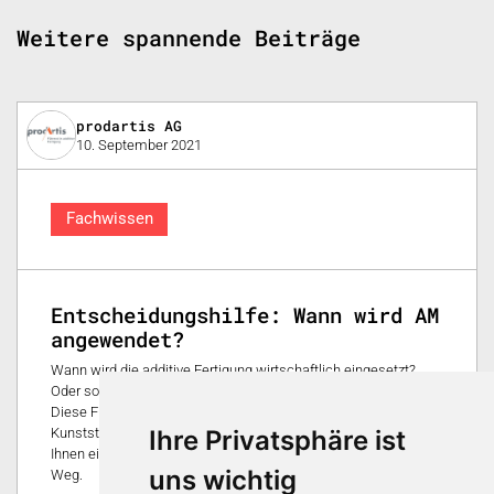
Weitere spannende Beiträge
prodartis AG
10. September 2021
Fachwissen
Entscheidungshilfe: Wann wird AM
angewendet?
Wann wird die additive Fertigung wirtschaftlich eingesetzt?
Oder soll doch ein Spritzgusswerkzeug hergestellt werden?
Diese Frage stellt sich bei jedem neuentwickelten
Ihre Privatsphäre ist
Kunststoffbauteil von Neuem. In diesem Beitrag geben wir
Ihnen eine praxisorientierte Entscheidungshilfe mit auf den
uns wichtig
Weg.