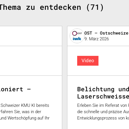
Thema zu entdecken (71)
OST – Ostschweize
9. März 2026
Video
ioniert –
Belichtung un
Laserschweiss
e Schweizer KMU KI bereits
Erleben Sie im Referat von 
fahren Sie, was in der
die schnelle und präzise A
g und Wertschöpfung auf Ihr
Entwicklungsprozess von ko