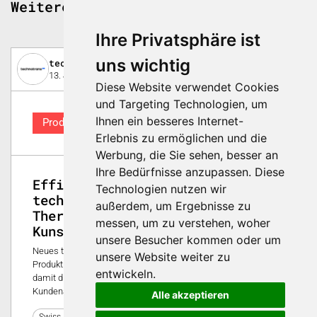
Weitere spannende Beiträge
Ihre Privatsphäre ist
uns wichtig
technotrans solutions GmbH
13. Januar 2026
Diese Website verwendet Cookies
und Targeting Technologien, um
Ihnen ein besseres Internet-
Produkt
Erlebnis zu ermöglichen und die
Werbung, die Sie sehen, besser an
Ihre Bedürfnisse anzupassen. Diese
Effizient und zukunftssicher:
Technologien nutzen wir
technotrans zeigt intelligentes
außerdem, um Ergebnisse zu
Thermomanagement für die
messen, um zu verstehen, woher
Kunststoffverarbeitung
unsere Besucher kommen oder um
Neues teco ci Temperiergerät erweitert das
unsere Website weiter zu
Produktportfolioneue als leistungsstarke Variante und zeigt
entwickeln.
damit die kontinuierliche Weiterentwicklung für spezifische
Kundenanforderungen.
Alle akzeptieren
0
Swiss Plastics Expo 2026