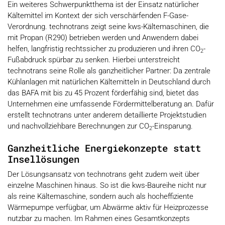
Ein weiteres Schwerpunktthema ist der Einsatz natürlicher
Kältemittel im Kontext der sich verschärfenden F-Gase-
Verordnung. technotrans zeigt seine kws-Kältemaschinen, die
mit Propan (R290) betrieben werden und Anwendern dabei
helfen, langfristig rechtssicher zu produzieren und ihren CO
-
2
Fußabdruck spürbar zu senken. Hierbei unterstreicht
technotrans seine Rolle als ganzheitlicher Partner: Da zentrale
Kühlanlagen mit natürlichen Kältemitteln in Deutschland durch
das BAFA mit bis zu 45 Prozent förderfähig sind, bietet das
Unternehmen eine umfassende Fördermittelberatung an. Dafür
erstellt technotrans unter anderem detaillierte Projektstudien
und nachvollziehbare Berechnungen zur CO
-Einsparung.
2
Ganzheitliche Energiekonzepte statt
Insellösungen
Der Lösungsansatz von technotrans geht zudem weit über
einzelne Maschinen hinaus. So ist die kws-Baureihe nicht nur
als reine Kältemaschine, sondern auch als hocheffiziente
Wärmepumpe verfügbar, um Abwärme aktiv für Heizprozesse
nutzbar zu machen. Im Rahmen eines Gesamtkonzepts