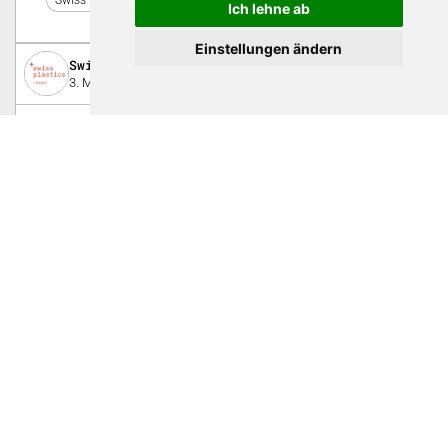
Ich lehne ab
Einstellungen ändern
Swiss Plastics Expo
3. März 2020
Video
Highend Oberflächenlösungen für
die Kunststoffverarbeitung
Ob Extrusion, Spritzguss oder Blasform - Thomas Vermland,
Oerlikon, stellt Ihnen an der Swiss Plastics Expo Highend
Oberflächenlösungen vor, um Ihre Herausforderungen in der
Kunststoffverarbeitung effizient zu meistern.
0
TeSe AG