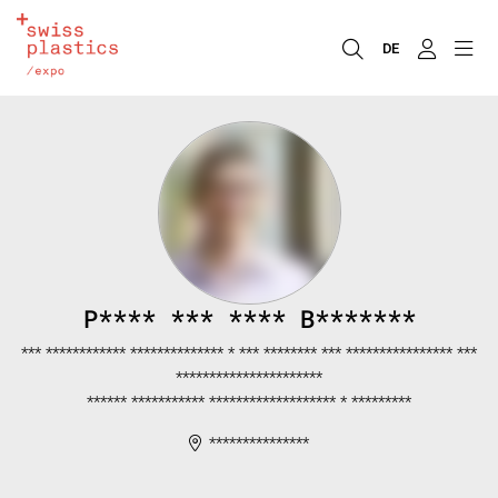
DE
P**** *** **** B*******
*** ************ ************** * *** ******** *** **************** ***
**********************
****** *********** ******************* * *********
***************