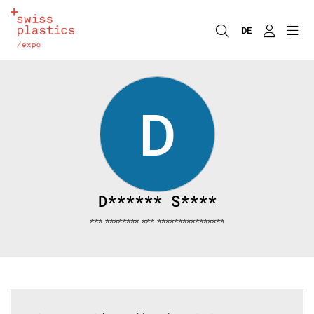
DE
D
D****** S****
*** ******** *** ****************