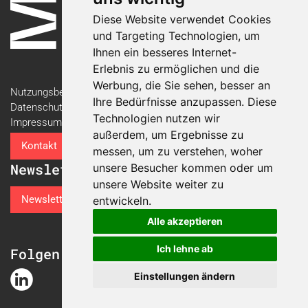
Diese Website verwendet Cookies
und Targeting Technologien, um
Ihnen ein besseres Internet-
Erlebnis zu ermöglichen und die
Werbung, die Sie sehen, besser an
Nutzungsbedingungen
Ihre Bedürfnisse anzupassen. Diese
Datenschutzerklärung
Technologien nutzen wir
Impressum
außerdem, um Ergebnisse zu
Kontakt
messen, um zu verstehen, woher
Newsletter
unsere Besucher kommen oder um
unsere Website weiter zu
Newsletter-Anmeldung
entwickeln.
Alle akzeptieren
Ich lehne ab
Folgen Sie der Swiss Plastics Expo
Einstellungen ändern