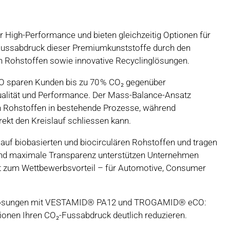
High-Performance und bieten gleichzeitig Optionen für
 Fussabdruck dieser Premiumkunststoffe durch den
en Rohstoffen sowie innovative Recyclinglösungen.
sparen Kunden bis zu 70 % CO₂ gegenüber
alität und Performance. Der Mass-Balance-Ansatz
ren Rohstoffen in bestehende Prozesse, während
ekt den Kreislauf schliessen kann.
f biobasierten und biocirculären Rohstoffen und tragen
en und maximale Transparenz unterstützen Unternehmen
keit zum Wettbewerbsvorteil – für Automotive, Consumer
ige Lösungen mit VESTAMID® PA12 und TROGAMID® eCO:
tionen Ihren CO₂-Fussabdruck deutlich reduzieren.