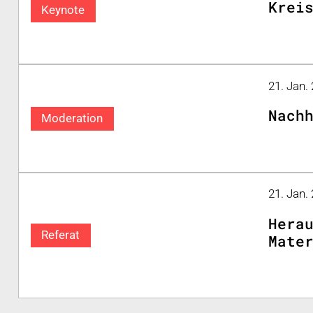
Krei
Keynote
21. Jan.
Nach
Moderation
21. Jan.
Hera
Referat
Mate