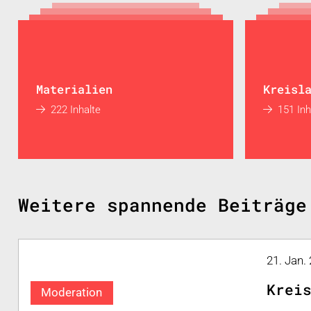
Materialien
Kreisl
222 Inhalte
151 Inh
Weitere spannende Beiträge
21. Jan.
Krei
Moderation