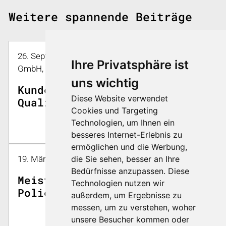
Weitere spannende Beiträge
26. Sept. 2024 08:30 - 16:30 | Quality Analysis
Ihre Privatsphäre ist
GmbH, Großer Forst 1, D-72622 Nürtingen
uns wichtig
Kundentag 2024:
Diese Website verwendet
Qualitätssicherung erleben
Cookies und Targeting
Technologien, um Ihnen ein
besseres Internet-Erlebnis zu
ermöglichen und die Werbung,
die Sie sehen, besser an Ihre
19. März 2024 - 22. März 2024
Bedürfnisse anzupassen. Diese
Meistern Sie die Kunst des
Technologien nutzen wir
Polierens: Polierkurs März
außerdem, um Ergebnisse zu
2024
messen, um zu verstehen, woher
unsere Besucher kommen oder