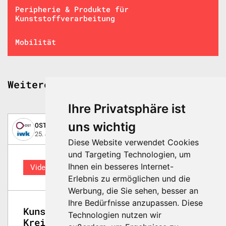
Peripherie & Produkte für
Kunststoffverarbeitung
Mobilität
Weitere spannende Beiträge
Ihre Privatsphäre ist
uns wichtig
OST – Ostschweizer Fachhochschule – Institut fü
25. Januar 2023
Diese Website verwendet Cookies
und Targeting Technologien, um
Ihnen ein besseres Internet-
Video
Erlebnis zu ermöglichen und die
Werbung, die Sie sehen, besser an
Ihre Bedürfnisse anzupassen. Diese
Kunststoffe in der
Technologien nutzen wir
Kreislaufwirtschaft