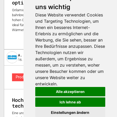
optisch hochkarätig
uns wichtig
Grilamid TR HT 200 revolutioniert die Medizintechnik mit seiner
Diese Website verwendet Cookies
bahnbrechenden Vielseitigkeit und Hitzestabilität. Dank seiner
hohen Glasübergangstemperatur von 200 °C eignet es sich
und Targeting Technologien, um
ideal für anspruchsvolle Anwendungen mit hoher
Ihnen ein besseres Internet-
Wärmeformbeständigkeit.
Erlebnis zu ermöglichen und die
0
Werbung, die Sie sehen, besser an
Ihre Bedürfnisse anzupassen. Diese
Technologien nutzen wir
A. & J. Stöckli AG
außerdem, um Ergebnisse zu
16. Dezember 2022
messen, um zu verstehen, woher
unsere Besucher kommen oder um
Produkt
unsere Website weiter zu
entwickeln.
Alle akzeptieren
Hochwertige Sicht- und
Ich lehne ab
technische Teile
Einstellungen ändern
Eine unserer Fachkompetenzen bildet die Herstellung von