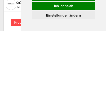
Color Technik AG
Ich lehne ab
12. Januar 2023
Einstellungen ändern
Produkt
Wir bringen Duft in den
Kunststoff - Entwicklungsprojekt
liefert Masterbatch für PP
Kunststoffe, die duften – die Firma Color Technik AG lädt am
Stand B 2041 in Halle 5 zu einer Entdeckungstour ins Reich der
Sinne ein. Vorgestellt werden neuste Ergebnisse
verschiedenster Entwicklungsprojekte zu Duftbatches der
Firma GRAFE.
1
Swiss Plastics Expo 2023
Rapid Manufacturing AG