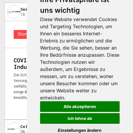
uns wichtig
Swissmem
13. Mai 2020
Diese Website verwendet Cookies
und Targeting Technologien, um
Ihnen ein besseres Internet-
Story
Erlebnis zu ermöglichen und die
Werbung, die Sie sehen, besser an
Ihre Bedürfnisse anzupassen. Diese
COVID-19 Krise: Wie die
Technologien nutzen wir
Industrie hilft
außerdem, um Ergebnisse zu
Die Schweiz befindet sich in einer Ausnahmesituation. Für die
messen, um zu verstehen, woher
Versorgung der Bevölkerung leisten die Industriebetriebe in
unsere Besucher kommen oder um
vielfältiger Art unverzichtbare Beiträge. Swissmem zeigt Ihnen
unsere Website weiter zu
einige Beispiele, wie die Industrie hilft die COVID-19 Krise zu
entwickeln.
bewältigen.
Alle akzeptieren
0
Ich lehne ab
Cellwar GmbH
Einstellungen ändern
28. April 2020