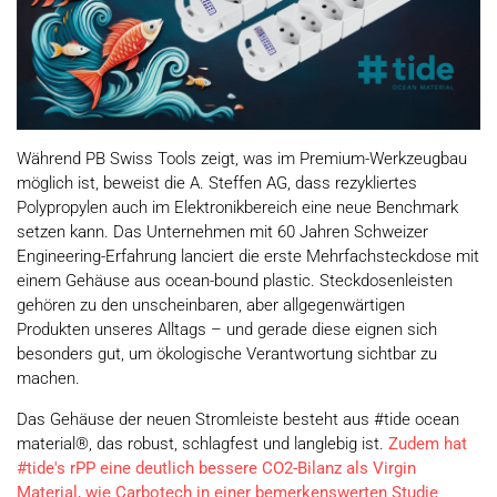
Während PB Swiss Tools zeigt, was im Premium-Werkzeugbau
möglich ist, beweist die A. Steffen AG, dass rezykliertes
Polypropylen auch im Elektronikbereich eine neue Benchmark
setzen kann. Das Unternehmen mit 60 Jahren Schweizer
Engineering-Erfahrung lanciert die erste Mehrfachsteckdose mit
einem Gehäuse aus ocean-bound plastic. Steckdosenleisten
gehören zu den unscheinbaren, aber allgegenwärtigen
Produkten unseres Alltags – und gerade diese eignen sich
besonders gut, um ökologische Verantwortung sichtbar zu
machen.
Das Gehäuse der neuen Stromleiste besteht aus #tide ocean
material®, das robust, schlagfest und langlebig ist.
Zudem hat
#tide's rPP eine deutlich bessere CO2-Bilanz als Virgin
Material, wie Carbotech in einer bemerkenswerten Studie