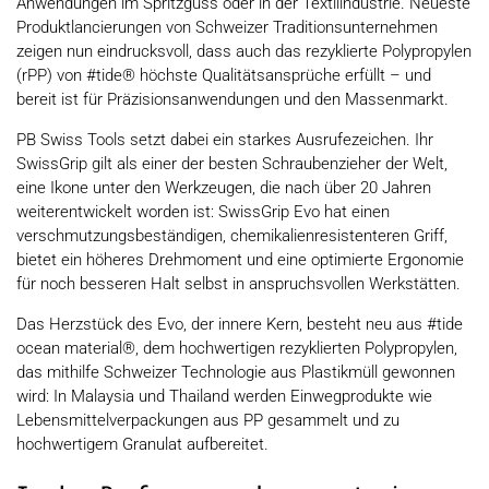
Anwendungen im Spritzguss oder in der Textilindustrie. Neueste
Produktlancierungen von Schweizer Traditionsunternehmen
zeigen nun eindrucksvoll, dass auch das rezyklierte Polypropylen
(rPP) von #tide® höchste Qualitätsansprüche erfüllt – und
bereit ist für Präzisionsanwendungen und den Massenmarkt.
PB Swiss Tools setzt dabei ein starkes Ausrufezeichen. Ihr
SwissGrip gilt als einer der besten Schraubenzieher der Welt,
eine Ikone unter den Werkzeugen, die nach über 20 Jahren
weiterentwickelt worden ist: SwissGrip Evo hat einen
verschmutzungsbeständigen, chemikalienresistenteren Griff,
bietet ein höheres Drehmoment und eine optimierte Ergonomie
für noch besseren Halt selbst in anspruchsvollen Werkstätten.
Das Herzstück des Evo, der innere Kern, besteht neu aus #tide
ocean material®, dem hochwertigen rezyklierten Polypropylen,
das mithilfe Schweizer Technologie aus Plastikmüll gewonnen
wird: In Malaysia und Thailand werden Einwegprodukte wie
Lebensmittelverpackungen aus PP gesammelt und zu
hochwertigem Granulat aufbereitet.