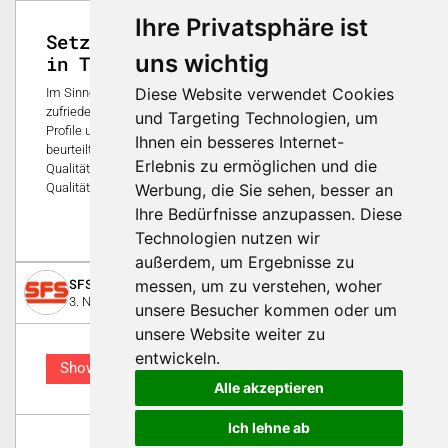
Ihre Privatsphäre ist
Setzen Sie bereits auf Profile
uns wichtig
in Top-Qualität?
Diese Website verwendet Cookies
Im Sinne unserer Kunden geben wir uns nur mit dem Besten
zufrieden. Daher werden bei mobil Kunststoffprofile sämtliche
und Targeting Technologien, um
Profile und Dichtungen nur nach höchsten Qualitätsstandards
Ihnen ein besseres Internet-
beurteilt. Erfahren Sie jetzt mehr über unser
Erlebnis zu ermöglichen und die
Qualitätsmanagement und nutzen auch Sie Profile in Top-
Qualität!
Werbung, die Sie sehen, besser an
Ihre Bedürfnisse anzupassen. Diese
0
Technologien nutzen wir
außerdem, um Ergebnisse zu
SFS Group Schweiz AG, Kunststoffwerk
messen, um zu verstehen, woher
3. November 2016
unsere Besucher kommen oder um
unsere Website weiter zu
entwickeln.
Showcase
Alle akzeptieren
Ich lehne ab