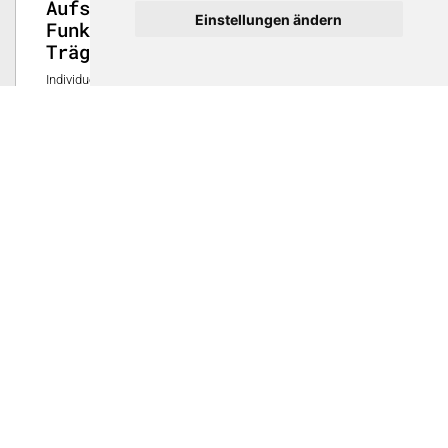
Aufspritzen von
Einstellungen ändern
Funktionsgeometrien auf
Trägerstränge
Individuell und für den Anwendungszweck gestaltete Formteile
spielen eine wichtige Rolle in der Geräteindustrie. Durch das
CardaFlex® -Verfahren wird präzises und kontinuierliches
Aufspritzen verschiedener Funktionsgeometrien auf
unterschiedliche Trägerstränge ermöglicht.
0
SFS Group Schweiz AG, Kunststoffwerk
12. Mai 2020
Video
Aufspritzen von
Funktionsgeometrien auf