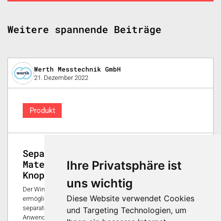
Weitere spannende Beiträge
Werth Messtechnik GmbH
21. Dezember 2022
Produkt
Separate Punktewolken für Mehr-
Material-Werkstücke auf
Ihre Privatsphäre ist
Knopfdruck
uns wichtig
Der WinWerth® MultiMaterialScan von Werth Messtechnik
Diese Website verwendet Cookies
ermöglicht die automatische, subvoxelgenaue Berechnung von
separaten STL-Punktewolken je Material. Eine typische
und Targeting Technologien, um
Anwendung sind beispielsweise Werkstücke mit Kunststoff-