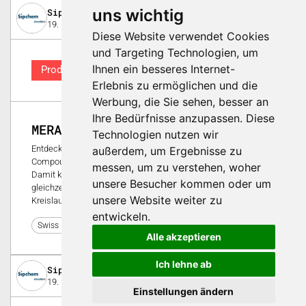
uns wichtig
Sipchem InnoVent SA
19. November 2025
Diese Website verwendet Cookies
und Targeting Technologien, um
Ihnen ein besseres Internet-
Produkt
Erlebnis zu ermöglichen und die
Werbung, die Sie sehen, besser an
Ihre Bedürfnisse anzupassen. Diese
MERAS® FRX 2500 SG22 BK01
Technologien nutzen wir
Entdecken Sie Meras® FRX 2500 SG22 BK01, das ideale
außerdem, um Ergebnisse zu
Compound für die Industrie, Electro und Automobilmärkte.
messen, um zu verstehen, woher
Damit können Sie hochwertige Produkte entwickeln und
unsere Besucher kommen oder um
gleichzeitig Ihren Zielen in Bezug Nachhaltigkeit und
unsere Website weiter zu
Kreislaufwirtschaft erreichen.
entwickeln.
10
Swiss Plastics Expo 2026
Alle akzeptieren
Ich lehne ab
Sipchem InnoVent SA
19. November 2025
Einstellungen ändern