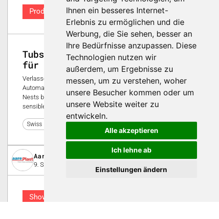
Ihnen ein besseres Internet-
Produkt
Erlebnis zu ermöglichen und die
Werbung, die Sie sehen, besser an
Ihre Bedürfnisse anzupassen. Diese
Tubs & Nests – Perfekte Lösungen
Technologien nutzen wir
für Pharma-Produkte
außerdem, um Ergebnisse zu
Verlassen Sie sich auf höchste Qualität und präzise
messen, um zu verstehen, woher
Automatisierung – von der Fertigung bis zum Einsatz. Tubs &
unsere Besucher kommen oder um
Nests bieten massgeschneiderte Gesamtlösungen für Ihre
unsere Website weiter zu
sensiblen Pharma-Erzeugnisse.
entwickeln.
11
Swiss Plastics Expo 2026
Alle akzeptieren
Ich lehne ab
Aareplast AG
9. September 2019
Einstellungen ändern
Showcase