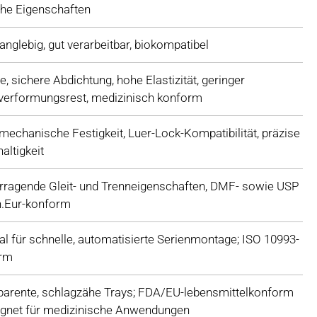
che Eigenschaften
 langlebig, gut verarbeitbar, biokompatibel
, sichere Abdichtung, hohe Elastizität, geringer
verformungsrest, medizinisch konform
echanische Festigkeit, Luer-Lock-Kompatibilität, präzise
altigkeit
rragende Gleit- und Trenneigenschaften, DMF- sowie USP
.Eur-konform
l für schnelle, automatisierte Serienmontage; ISO 10993-
rm
parente, schlagzähe Trays; FDA/EU-lebensmittelkonform
ignet für medizinische Anwendungen