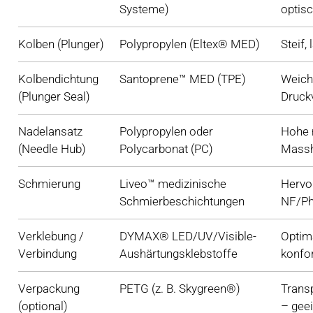
Systeme)
optis
Kolben (Plunger)
Polypropylen (Eltex® MED)
Steif,
Kolbendichtung
Santoprene™ MED (TPE)
Weiche
(Plunger Seal)
Druck
Nadelansatz
Polypropylen oder
Hohe m
(Needle Hub)
Polycarbonat (PC)
Massh
Schmierung
Liveo™ medizinische
Hervo
Schmierbeschichtungen
NF/Ph
Verklebung /
DYMAX® LED/UV/Visible-
Optima
Verbindung
Aushärtungsklebstoffe
konfo
Verpackung
PETG (z. B. Skygreen®)
Trans
(optional)
– gee