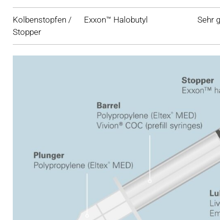
Kolbenstopfen /
Exxon™ Halobutyl
Sehr g
Stopper