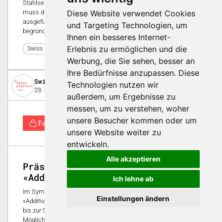
Stahlseile sein müssen, so unterschiedlich und formspezifisch
Diese Website verwendet Cookies
muss die Geometrie der "Seele" für gespleisste Stahlseile
ausgeführt werden. Diese Forderung nach Form-Flexibilität
und Targeting Technologien, um
begründet den Entscheid, die Spleisspuppen additiv zu fertigen.
Ihnen ein besseres Internet-
Erlebnis zu ermöglichen und die
0
Swiss Plastics Expo 2026
Werbung, die Sie sehen, besser an
Ihre Bedürfnisse anzupassen. Diese
Swiss Plastics Expo
Technologien nutzen wir
23. Januar 2026
außerdem, um Ergebnisse zu
messen, um zu verstehen, woher
unsere Besucher kommen oder um
Fachwissen
unsere Website weiter zu
entwickeln.
Alle akzeptieren
Präsentationen Themenblock
«Additive Fertigung»
Ich lehne ab
Im Symposium zeigten die Referierenden im Themenblock
Einstellungen ändern
«Additive Fertigung», wie die Technologie vom Prototypenbau
bis zur Serienfertigung angewendet werden kann und welche
Möglichkeiten sie im Formenbau bietet.