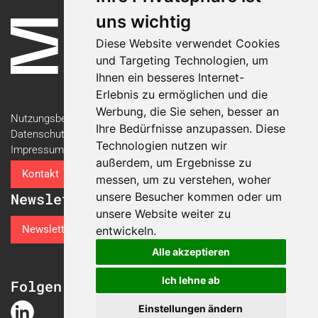
uns wichtig
Diese Website verwendet Cookies
und Targeting Technologien, um
Ihnen ein besseres Internet-
Erlebnis zu ermöglichen und die
Werbung, die Sie sehen, besser an
Nutzungsbedingungen
Ihre Bedürfnisse anzupassen. Diese
Datenschutzerklärung
Technologien nutzen wir
Impressum
außerdem, um Ergebnisse zu
Kontakt
messen, um zu verstehen, woher
Newsletter
unsere Besucher kommen oder um
unsere Website weiter zu
Newsletter-Anmeldung
entwickeln.
Alle akzeptieren
Ich lehne ab
Folgen Sie der Swiss Plastics Expo
Einstellungen ändern