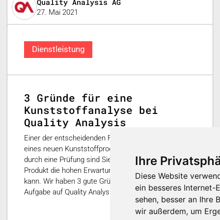
Quality Analysis AG
27. Mai 2021
Dienstleistung
3 Gründe für eine
Kunststoffanalyse bei
Quality Analysis
Einer der entscheidenden Faktoren beim Entwickeln
eines neuen Kunststoffproduktes ist die Prüfung. Nur
Ihre Privatsphä
durch eine Prüfung sind Sie versichert, dass Ihr
Produkt die hohen Erwartungen des Marktes erfüllen
Diese Website verwend
kann. Wir haben 3 gute Gründe wieso Sie bei dieser
ein besseres Internet-
Aufgabe auf Quality Analysis setzen sollten.
sehen, besser an Ihre
wir außerdem, um Erge