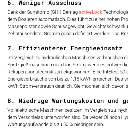
6. Weniger Ausschuss
Dank der Sumitomo (SHI) Demag
activeLock
Technologie
dem Dosieren automatisch. Dies führt zu einer hohen P
Massepolster sowie Schussgewicht. Gewichtsschwankunge
Zehntausendstel Gramm genau definiert werden. Das Resul
7. Effizienterer Energieeinsatz
Im Vergleich zu hydraulischen Maschinen verbrauchen die
Spritzgießmaschinen nur dann Strom, wenn es notwendig i
Rekuperationstechnik zurückgewonnen. Eine IntElect 50 
Energieverbräuche von bis zu 1,15 kW/h erreichen. Das s
kW/h Stromverbrauch deutlich. Sie möchten sich davon 
8. Niedrige Wartungskosten und g
Vollelektrische Maschinen besitzen im Vergleich zu hyd
dem Verschleiss unterworfen sind. Da weder Öl noch H
Wartungsaufwände bis zu 50 % niedriger sein.