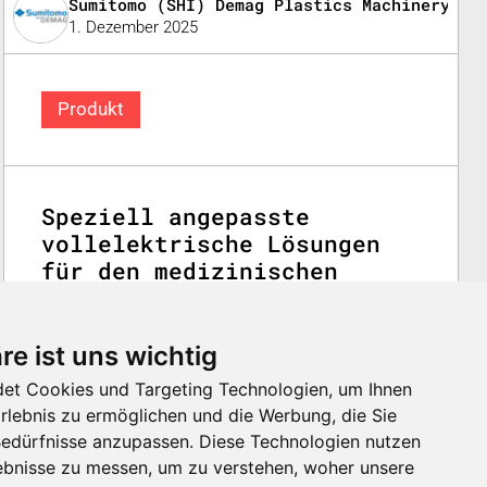
Sumitomo (SHI) Demag Plastics Machinery Gm
1. Dezember 2025
Produkt
Speziell angepasste
vollelektrische Lösungen
für den medizinischen
Markt
Unsere Systeme, die mit Reinraumzertifizierung,
re ist uns wichtig
hoher Wiederholgenauigkeit, Compliance-
Dokumentation und Maschinensteuerungsschutz
et Cookies und Targeting Technologien, um Ihnen
ausgestattet sind, wurden sorgfältig entwickelt, um
Erlebnis zu ermöglichen und die Werbung, die Sie
die strengen Anforderungen der Produktion
 Bedürfnisse anzupassen. Diese Technologien nutzen
medizinischer Anwendungen zu erfüllen.
bnisse zu messen, um zu verstehen, woher unsere