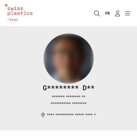
FR
G******** D**
******* ******** **
*********** ********
**** ********** ***** **** *