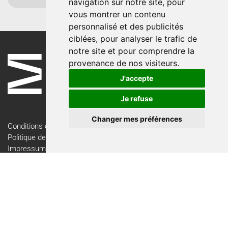
navigation sur notre site, pour
vous montrer un contenu
personnalisé et des publicités
ciblées, pour analyser le trafic de
notre site et pour comprendre la
provenance de nos visiteurs.
J'accepte
Je refuse
Changer mes préférences
Conditions d'utilisation
Politique de confidentialité
Impressum
Contact
Newsletter
Inscription à la newsletter