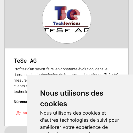
TeSe AG
Profitez d'un savoir-faire, en constante évolution, dans le
domaine des technologies de traitement de surfaces. TeSe AG
mesure et analyse l'état des surfaces des pièces de ses
clients et effectue des essais d'application avec diverses
Nous utilisons des
technologies de traitement de surfaces et machines.
Nürensdorf, Suisse
cookies
Nous utilisons des cookies et
Suivre
d'autres technologies de suivi pour
améliorer votre expérience de
Charger plus