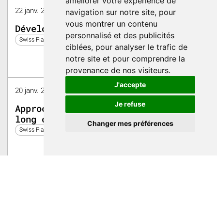
améliorer votre expérience de
22 janv. 2026 12:45 - 12:55 | Halle 2, Symposium
navigation sur notre site, pour
vous montrer un contenu
Développement de poudre SLS
personnalisé et des publicités
Swiss Plastics Expo 2026
ciblées, pour analyser le trafic de
notre site et pour comprendre la
provenance de nos visiteurs.
J'accepte
20 janv. 2026 12:15 - 12:25 | Halle 2, Symposium
Je refuse
Approches de numérisation tout au
long de la chaîne de valeur des
Changer mes préférences
composants en plastique
Swiss Plastics Expo 2026
22 janv. 2026 13:15 - 14:30 | Halle 1, Symposium
Journée de la Romandie: Durabilité
Swiss Plastics Expo 2026