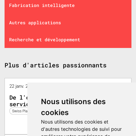
Fabrication intelligente
Autres applications
Recherche et développement
Plus d'articles passionnants
22 janv. 2026 10:55 - 11:05 | Halle 1, Symposium
De l'ombre à la lumière, l'IA au
Nous utilisons des
service de nos process de contrôle
cookies
Swiss Plastics Expo 2026
Nous utilisons des cookies et
d'autres technologies de suivi pour