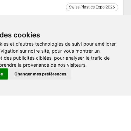
Swiss Plastics Expo 2026
 des cookies
kies et d'autres technologies de suivi pour améliorer
vigation sur notre site, pour vous montrer un
Swiss Plastics Expo 2026
 des publicités ciblées, pour analyser le trafic de
(Journée de la Romandie)
prendre la provenance de nos visiteurs.
se
Changer mes préférences
Swiss Plastics Expo 2026