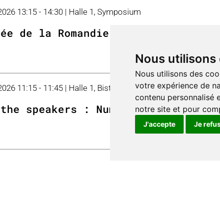
 2026 13:15 - 14:30 | Halle 1, Symposium
née de la Romandie: Durabilité
Nous utilisons
Nous utilisons des coo
votre expérience de na
2026 11:15 - 11:45 | Halle 1, Bistro
contenu personnalisé et
 the speakers : Numérisation et IA 
notre site et pour com
J'accepte
Je refu
2026 11:15 - 11:45 | Halle 1, Bistro
 the speakers : bioplastiques