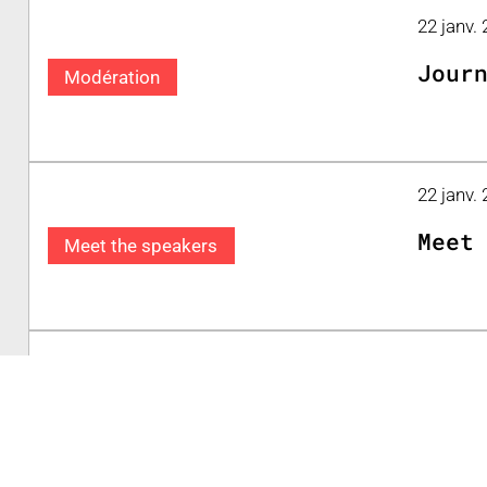
22 janv.
Jour
Modération
22 janv. 
Meet
Meet the speakers
21 janv. 
Meet
Meet the speakers