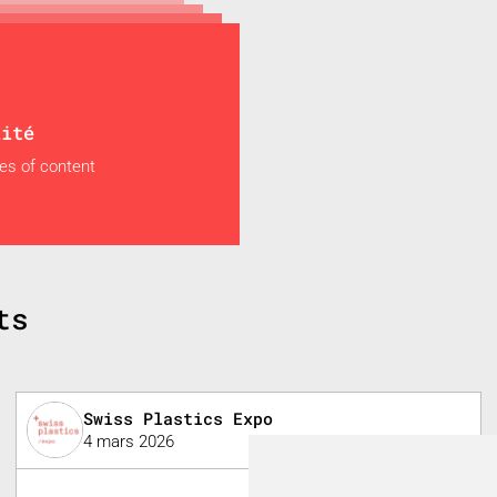
lité
es of content
ts
Swiss Plastics Expo
4 mars 2026