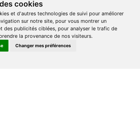
 des cookies
Vidéo
kies et d'autres technologies de suivi pour améliorer
vigation sur notre site, pour vous montrer un
 des publicités ciblées, pour analyser le trafic de
prendre la provenance de nos visiteurs.
Solution de traitement
d'images basée sur l'IA
se
Changer mes préférences
Comment distinguer un conteneur en plastique
propre d'un conteneur sale ? Pour nous, humains,
c'est une tâche facile. Pour une machine, cela est
impossible sans traitement d'images basé sur l'IA.
Découvrez comment cela fonctionne et pourquoi l'IA
était indispensable pour ce projet lors de la
conférence de Marco Tobler.
0
HATAG Handel und Technik AG
1 juin 2026