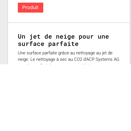
Produit
Un jet de neige pour une
surface parfaite
Une surface parfaite grâce au nettoyage au jet de
neige. Le nettoyage à sec au CO2 d'ACP Systems AG
peut être utilisé dans un espace réduit pour presque
tous les matériaux et principes de nettoyage, avec un
avantage de coût très élevé par rapport aux procédés
conventionnels.
0
Swiss Plastics Expo 2023
Ingenieurbureau Dr. Brehm AG
27 février 2026