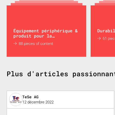
Équipement périphérique &
Durabi
produit pour la
61 piec
plasturgie
88 pieces of content
Plus d'articles passionnan
TeSe AG
12 décembre 2022