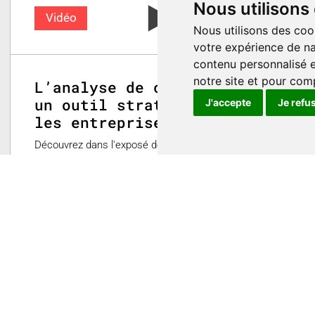
Nous utilisons
Vidéo
Nous utilisons des coo
votre expérience de na
contenu personnalisé et
notre site et pour com
L’analyse de circularité :
un outil stratégique pour
J'accepte
Je refu
les entreprises
Découvrez dans l'exposé de Tristan De Andrea
comment une entreprise romande du secteur du
recyclage a fait de la mesure de la circularité un
véritable levier stratégique, en s’appuyant sur une
méthode d’analyse innovante développée en Suisse.
0
poesia gruppe
31 octobre 2025