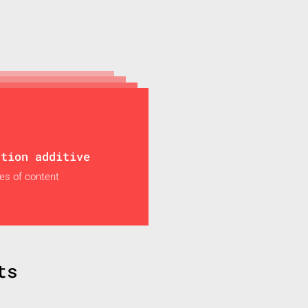
ation additive
es of content
ts