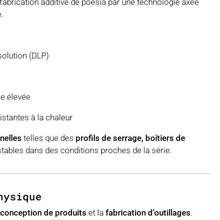
fabrication additive de poesia par une technologie axée
e
.
olution (DLP)
le élevée
stantes à la chaleur
nelles
telles que des
profils de serrage, boîtiers de
estables dans des conditions proches de la série.
hysique
conception de produits
et la
fabrication d’outillages
.