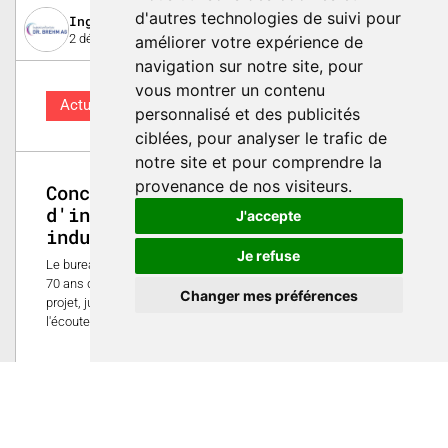
d'autres technologies de suivi pour
Ingenieurbureau Dr. Brehm AG
2 décembre 2025
améliorer votre expérience de
navigation sur notre site, pour
vous montrer un contenu
Actualités
personnalisé et des publicités
ciblées, pour analyser le trafic de
notre site et pour comprendre la
provenance de nos visiteurs.
Conception innovante
d'installations pour votre
J'accepte
industrie
Je refuse
Le bureau d'études Ingenieurbureau Dr. Brehm AG offre plus de
70 ans d'expérience et un service complet, de l'idée initiale au
Changer mes préférences
projet, jusqu'à la maintenance. Compétent, fiable et toujours à
l'écoute du client.
10
ECOSPEED AG
11 septembre 2025