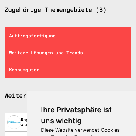
Zugehörige Themengebiete (3)
Auftragsfertigung
Weitere Lösungen und Trends
Konsumgüter
Weitere spannende Beiträge
Ihre Privatsphäre ist
uns wichtig
Rapid Manufacturing AG
4. Januar 2023
Diese Website verwendet Cookies