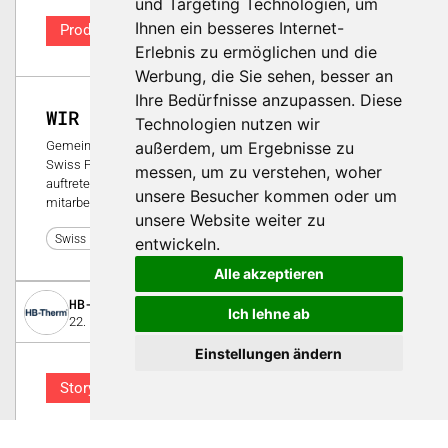
und Targeting Technologien, um
Ihnen ein besseres Internet-
Produkt
Erlebnis zu ermöglichen und die
Werbung, die Sie sehen, besser an
Ihre Bedürfnisse anzupassen. Diese
WIR sind nicht zu zu übersehen!
Technologien nutzen wir
außerdem, um Ergebnisse zu
Gemeinsam mit Dynavisual AG freuen wir uns, dass wir an der
Swiss Plastics Expo 2023 mit einem optisch aktiven System
messen, um zu verstehen, woher
auftreten können! Unsere Standmitarbeiterinnen und -
unsere Besucher kommen oder um
mitarbeiter werden definitiv nicht übersehbar sein!
unsere Website weiter zu
10
Swiss Plastics Expo 2023
entwickeln.
Alle akzeptieren
HB-Therm AG
Ich lehne ab
22. November 2024
Einstellungen ändern
Story