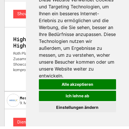
und Targeting Technologien, um
Ihnen ein besseres Internet-
Showcase
Erlebnis zu ermöglichen und die
Werbung, die Sie sehen, besser an
Ihre Bedürfnisse anzupassen. Diese
High-End-Temperiertechnik für
Technologien nutzen wir
High-End-Produkte
außerdem, um Ergebnisse zu
Roth Plastic Technology verbindet eine langjährige
messen, um zu verstehen, woher
Zusammenarbeit mit HB-Therm. Lesen Sie in diesem
unsere Besucher kommen oder um
Showcase, wie mehr als 100 Temperiergeräte für
unsere Website weiter zu
kompromisslose Fertigung in höchster Qualität sorgen.
entwickeln.
0
Alle akzeptieren
Ich lehne ab
MessX AG
9. Mai 2023
Einstellungen ändern
Dienstleistung